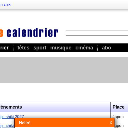
in shiki
rier
fêtes
sport
musique
cinéma
abo
vénements
Place
jin shiki 2027
Japon
Hello!
X
jin shiki 2028
Japon