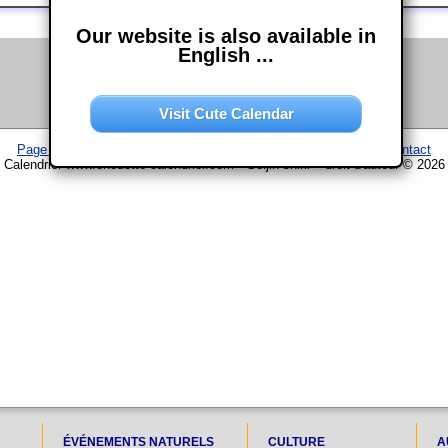
Our website is also available in
English ...
Visit Cute Calendar
Page d'accueil
–
Calendrier
–
Plan du site
–
Mentions légales
–
Contact
Calendrier www.chouette-calendrier.com • Seijin shiki – droit d'auteur © 2026
ÉVÉNEMENTS NATURELS
CULTURE
A