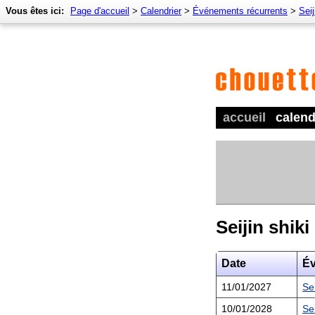
Vous êtes ici:
Page d'accueil
>
Calendrier
>
Événements récurrents
>
Seij
accueil
calend
Seijin shiki
Date
É
11/01/2027
Sei
10/01/2028
Sei