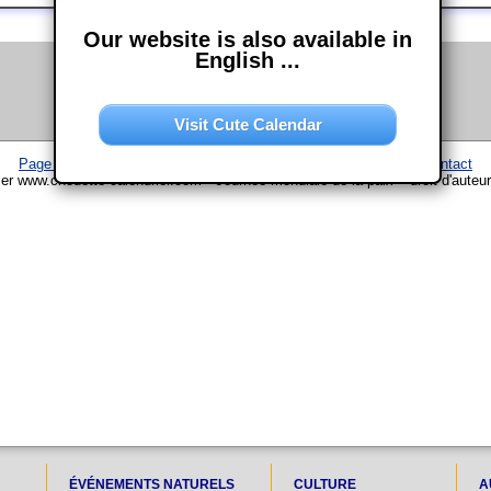
Our website is also available in
English ...
Visit Cute Calendar
Page d'accueil
–
Calendrier
–
Plan du site
–
Mentions légales
–
Contact
ier www.chouette-calendrier.com • Journée mondiale de la paix – droit d'auteu
ÉVÉNEMENTS NATURELS
CULTURE
A