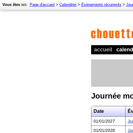
Vous êtes ici:
Page d'accueil
>
Calendrier
>
Événements récurrents
>
Jou
accueil
calend
Journée mon
Date
É
01/01/2027
Jo
01/01/2028
Jo