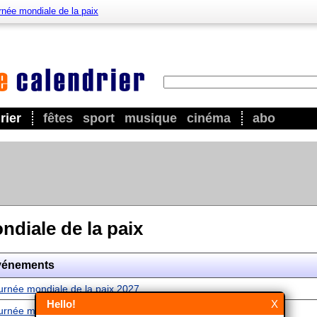
rnée mondiale de la paix
rier
fêtes
sport
musique
cinéma
abo
diale de la paix
vénements
urnée mondiale de la paix 2027
Hello!
X
urnée mondiale de la paix 2028