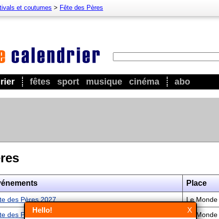
tivals et coutumes
>
Fête des Pères
rier
fêtes
sport
musique
cinéma
abo
ères
vénements
Place
te des Pères 2027
Le Monde
Hello!
X
te des Pères 2028
Le Monde