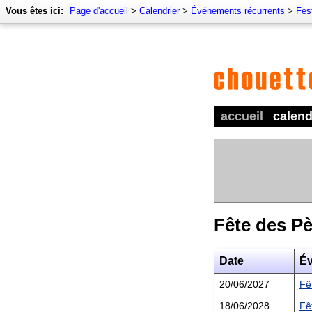
Vous êtes ici:
Page d'accueil
>
Calendrier
>
Événements récurrents
>
Fes
accueil
calend
Fête des P
Date
É
20/06/2027
Fê
18/06/2028
Fê