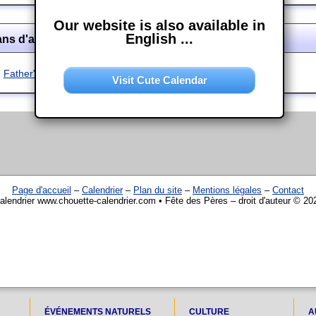
Our website is also available in
English ...
ans d'autres langues
Father's Day
Visit Cute Calendar
Page d'accueil
–
Calendrier
–
Plan du site
–
Mentions légales
–
Contact
alendrier www.chouette-calendrier.com • Fête des Pères – droit d'auteur © 20
ÉVÉNEMENTS NATURELS
CULTURE
A