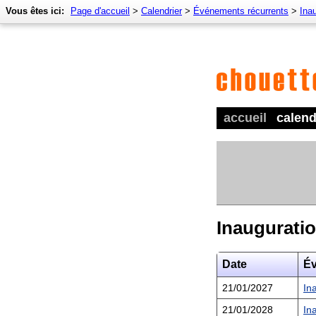
Vous êtes ici:
Page d'accueil
>
Calendrier
>
Événements récurrents
>
Ina
accueil
calend
Inaugurati
Date
É
21/01/2027
In
21/01/2028
In