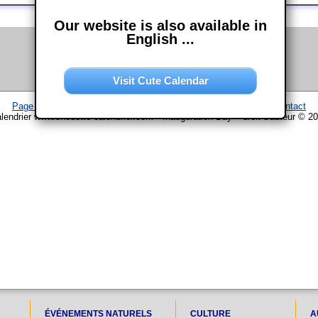
Our website is also available in
English ...
Visit Cute Calendar
Page d'accueil
–
Calendrier
–
Plan du site
–
Mentions légales
–
Contact
lendrier www.chouette-calendrier.com • Inauguration Day – droit d'auteur © 2
ÉVÉNEMENTS NATURELS
CULTURE
A