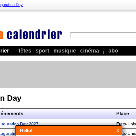
uguration Day
rier
fêtes
sport
musique
cinéma
abo
on Day
vénements
Place
auguration Day 2027
États-Uni
Hello!
X
auguration Day 2028
États-Uni