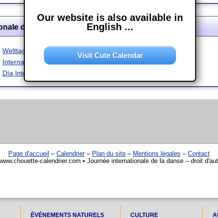
Our website is also available in
English ...
onale de la danse dans d'autres langues
Welttag des Tanzes
Visit Cute Calendar
International Dance Day
Día Internacional de la Danza
Page d'accueil
–
Calendrier
–
Plan du site
–
Mentions légales
–
Contact
www.chouette-calendrier.com • Journée internationale de la danse – droit d'au
ÉVÉNEMENTS NATURELS
CULTURE
A