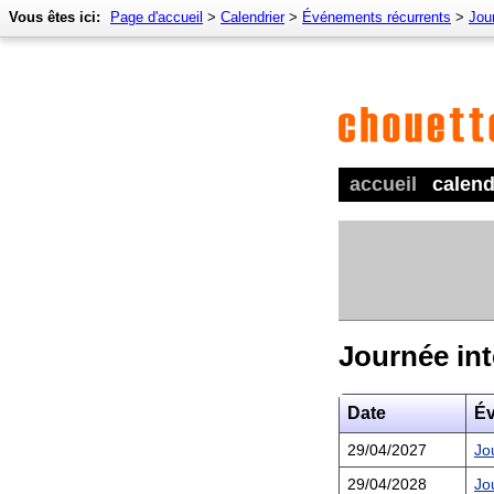
Vous êtes ici:
Page d'accueil
>
Calendrier
>
Événements récurrents
>
Jour
accueil
calend
Journée int
Date
É
29/04/2027
Jo
29/04/2028
Jo