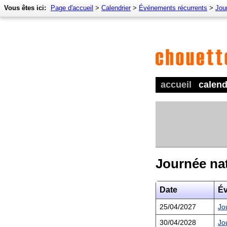
Vous êtes ici:
Page d'accueil
>
Calendrier
>
Événements récurrents
>
Jour
accueil
calend
Journée nat
Date
É
25/04/2027
Jo
30/04/2028
Jo