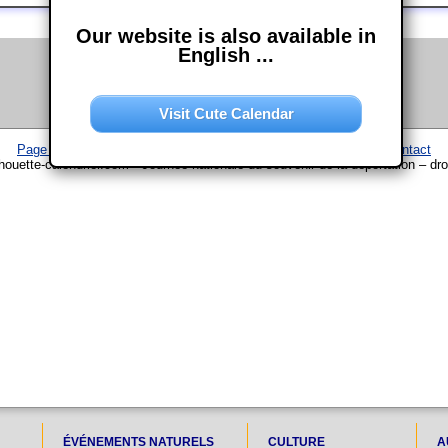
Our website is also available in
English ...
Visit Cute Calendar
Page d'accueil
–
Calendrier
–
Plan du site
–
Mentions légales
–
Contact
ouette-calendrier.com • Journée nationale du souvenir de la déportation – dro
ÉVÉNEMENTS NATURELS
CULTURE
A