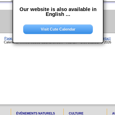
Our website is also available in
English ...
Visit Cute Calendar
Page d'accueil
–
Calendrier
–
Plan du site
–
Mentions légales
–
Contact
Calendrier www.chouette-calendrier.com • Ridván – droit d'auteur © 2026
ÉVÉNEMENTS NATURELS
CULTURE
A