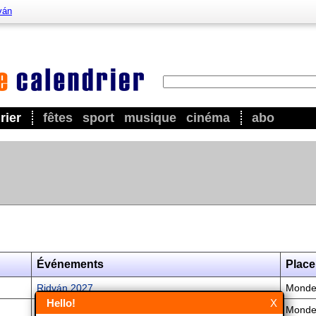
ván
rier
fêtes
sport
musique
cinéma
abo
Événements
Place
Ridván 2027
Mond
Hello!
X
Ridván 2028
Mond