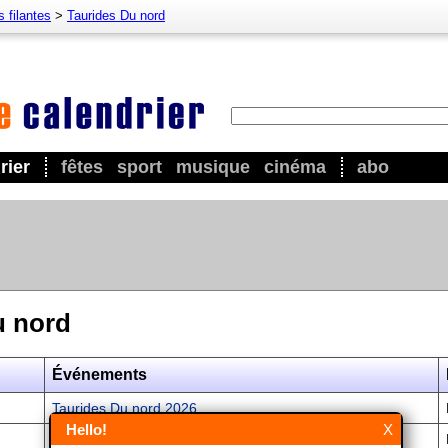
s filantes
>
Taurides Du nord
rier
fêtes
sport
musique
cinéma
abo
u nord
Événements
Taurides Du nord 2026
Hello!
X
Taurides Du nord 2027