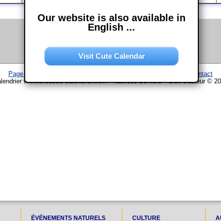
Our website is also available in
English ...
Visit Cute Calendar
Page d'accueil
–
Calendrier
–
Plan du site
–
Mentions légales
–
Contact
lendrier www.chouette-calendrier.com • Taurides Du nord – droit d'auteur © 2
ÉVÉNEMENTS NATURELS
CULTURE
A