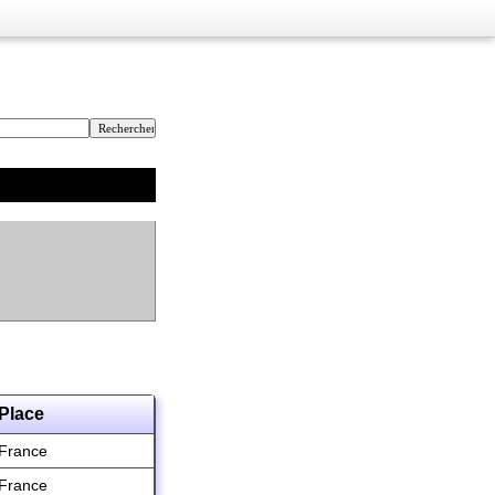
Place
France
France