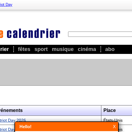
riot Day
rier
fêtes
sport
musique
cinéma
abo
vénements
Place
triot Day 2026
États-Unis
Hello!
X
triot Day 2027
États-Unis