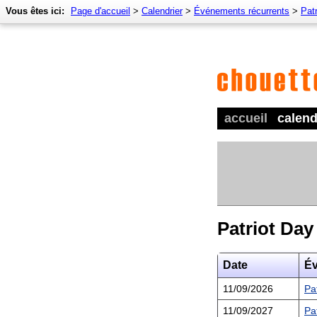
Vous êtes ici:
Page d'accueil
>
Calendrier
>
Événements récurrents
>
Pat
accueil
calend
Patriot Day
Date
É
11/09/2026
Pa
11/09/2027
Pa