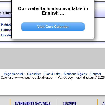
Our website is also available in
English ...
d'autres langues
Patriot Day
Visit Cute Calendar
Patriot Day
Día de los Patriotas
Page d'accueil
–
Calendrier
–
Plan du site
–
Mentions légales
–
Contact
Calendrier www.chouette-calendrier.com • Patriot Day – droit d'auteur © 2026
ÉVÉNEMENTS NATURELS
CULTURE
A