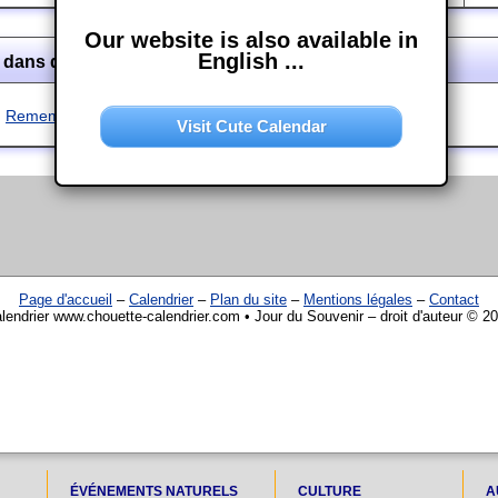
Our website is also available in
English ...
 dans d'autres langues
Remembrance Day
Visit Cute Calendar
Page d'accueil
–
Calendrier
–
Plan du site
–
Mentions légales
–
Contact
lendrier www.chouette-calendrier.com • Jour du Souvenir – droit d'auteur © 2
ÉVÉNEMENTS NATURELS
CULTURE
A