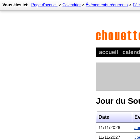
Vous êtes ici:
Page d'accueil
>
Calendrier
>
Événements récurrents
>
Fêt
accueil
calend
Jour du So
Date
É
11/11/2026
Jo
11/11/2027
Jo