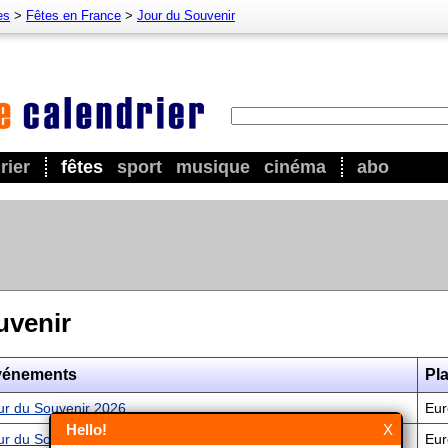
es
>
Fêtes en France
>
Jour du Souvenir
rier
fêtes
sport
musique
cinéma
abo
uvenir
vénements
Pl
ur du Souvenir 2026
Eur
Hello!
X
ur du Souvenir 2027
Eur