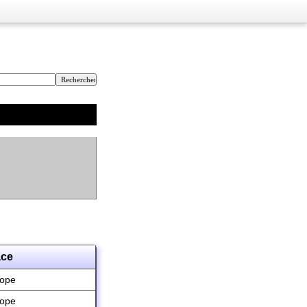
ace
ope
ope