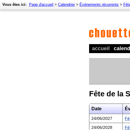
Vous êtes ici:
Page d'accueil
>
Calendrier
>
Événements récurrents
>
Fêt
accueil
calend
Fête de la 
Date
É
24/06/2027
Fê
24/06/2028
Fê