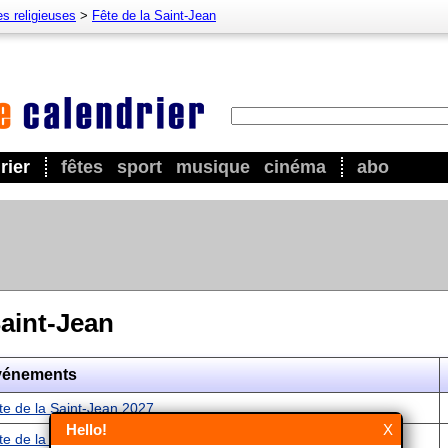
es religieuses
>
Fête de la Saint-Jean
rier
fêtes
sport
musique
cinéma
abo
Saint-Jean
vénements
te de la Saint-Jean 2027
Hello!
X
te de la Saint-Jean 2028