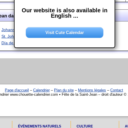
Our website is also available in
English ...
Jean dans d'autres langues
Johannistag
Visit Cute Calendar
St. John's Day
Día de San Juan
Page d'accueil
–
Calendrier
–
Plan du site
–
Mentions légales
–
Contact
ndrier www.chouette-calendrier.com • Fête de la Saint-Jean – droit d'auteur ©
ÉVÉNEMENTS NATURELS
CULTURE
A