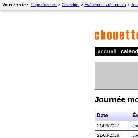
Vous êtes ici:
Page d'accueil
>
Calendrier
>
Événements récurrents
>
Jour
accueil
calend
Journée mo
Date
É
21/03/2027
Jo
21/03/2028
Jo