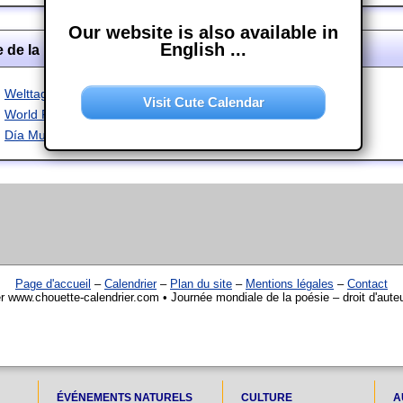
Our website is also available in
English ...
 de la poésie dans d'autres langues
Welttag der Poesie
Visit Cute Calendar
World Poetry Day
Día Mundial de la Poesía
Page d'accueil
–
Calendrier
–
Plan du site
–
Mentions légales
–
Contact
er www.chouette-calendrier.com • Journée mondiale de la poésie – droit d'aute
ÉVÉNEMENTS NATURELS
CULTURE
A