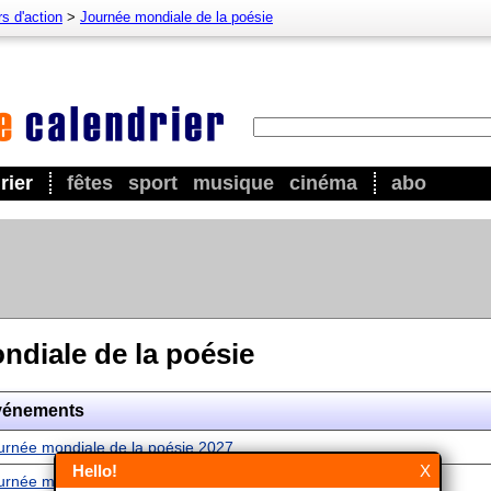
s d'action
>
Journée mondiale de la poésie
rier
fêtes
sport
musique
cinéma
abo
ndiale de la poésie
vénements
urnée mondiale de la poésie 2027
Hello!
X
urnée mondiale de la poésie 2028