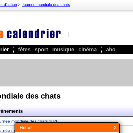
s d'action
>
Journée mondiale des chats
rier
fêtes
sport
musique
cinéma
abo
ndiale des chats
vénements
urnée mondiale des chats 2026
Hello!
X
urnée mondiale des chats 2027