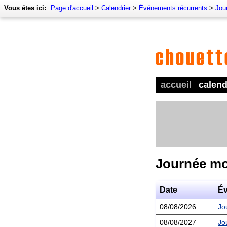
Vous êtes ici:
Page d'accueil
>
Calendrier
>
Événements récurrents
>
Jour
accueil
calend
Journée mo
Date
É
08/08/2026
Jo
08/08/2027
Jo