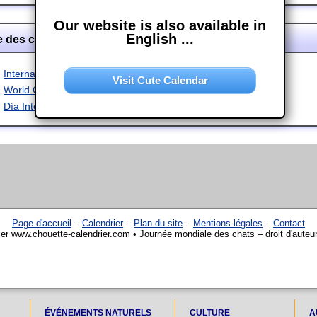
Our website is also available in
English ...
 des chats dans d'autres langues
Internationaler Katzentag
Visit Cute Calendar
World Cat-Day
Día Internacional del Gato
Page d'accueil
–
Calendrier
–
Plan du site
–
Mentions légales
–
Contact
ier www.chouette-calendrier.com • Journée mondiale des chats – droit d'auteu
ÉVÉNEMENTS NATURELS
CULTURE
A