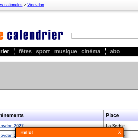
es nationales
>
Vidovdan
rier
fêtes
sport
musique
cinéma
abo
vénements
Place
dovdan 2027
La Serbie
Hello!
X
dovdan 2028
La Serbie