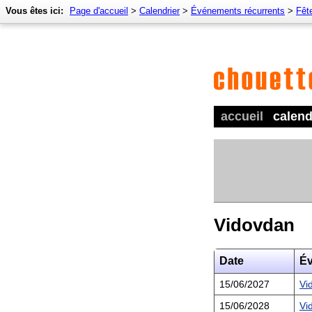
Vous êtes ici:
Page d'accueil
>
Calendrier
>
Événements récurrents
>
Fêt
accueil
calend
Vidovdan
Date
É
15/06/2027
Vi
15/06/2028
Vi