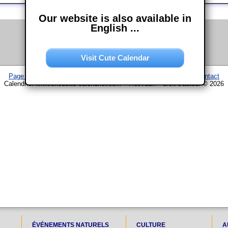
Our website is also available in
English ...
Visit Cute Calendar
Page d'accueil
–
Calendrier
–
Plan du site
–
Mentions légales
–
Contact
Calendrier www.chouette-calendrier.com • Vidovdan – droit d'auteur © 2026
ÉVÉNEMENTS NATURELS
CULTURE
A