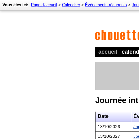
Vous êtes ici:
Page d'accueil
>
Calendrier
>
Événements récurrents
>
Jour
accueil
calend
Journée int
Date
É
13/10/2026
Jo
13/10/2027
Jo