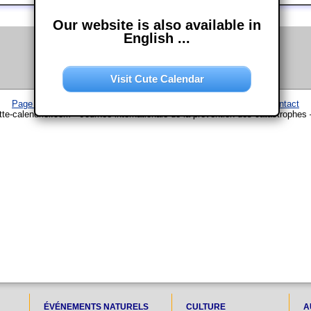
Our website is also available in
English ...
Visit Cute Calendar
Page d'accueil
–
Calendrier
–
Plan du site
–
Mentions légales
–
Contact
e-calendrier.com • Journée internationale de la prévention des catastrophes 
ÉVÉNEMENTS NATURELS
CULTURE
A