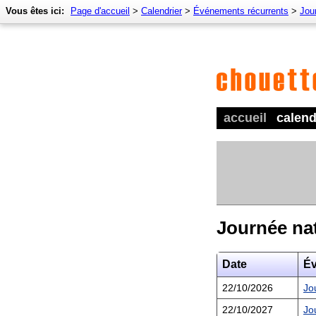
Vous êtes ici:
Page d'accueil
>
Calendrier
>
Événements récurrents
>
Jour
accueil
calend
Journée nat
Date
É
22/10/2026
Jo
22/10/2027
Jo