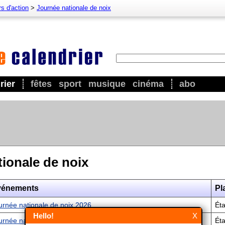
s d'action
>
Journée nationale de noix
rier
fêtes
sport
musique
cinéma
abo
ionale de noix
vénements
Pl
urnée nationale de noix 2026
Éta
Hello!
X
urnée nationale de noix 2027
Éta