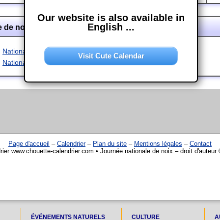
Our website is also available in
English ...
e de noix dans d'autres langues
Nationaltag der Nuss
Visit Cute Calendar
National Nut Day
Page d'accueil
–
Calendrier
–
Plan du site
–
Mentions légales
–
Contact
rier www.chouette-calendrier.com • Journée nationale de noix – droit d'auteur
ÉVÉNEMENTS NATURELS
CULTURE
A