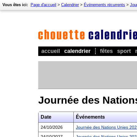
Vous êtes ici:
Page d'accueil
>
Calendrier
>
Événements récurrents
>
Jour
accueil
calendrier
fêtes
sport
Journée des Nation
Date
Événements
24/10/2026
Journée des Nations Unies 20
24/10/2027
Journée des Nations Unies 20