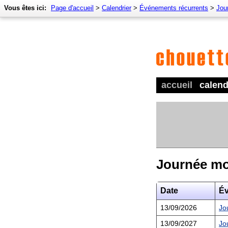
Vous êtes ici:
Page d'accueil
>
Calendrier
>
Événements récurrents
>
Jou
accueil
calend
Journée mo
Date
É
13/09/2026
Jo
13/09/2027
Jo