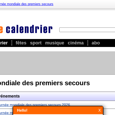
rnée mondiale des premiers secours
rier
fêtes
sport
musique
cinéma
abo
ndiale des premiers secours
vénements
urnée mondiale des premiers secours 2026
Hello!
X
urnée mondiale des premiers secours 2027