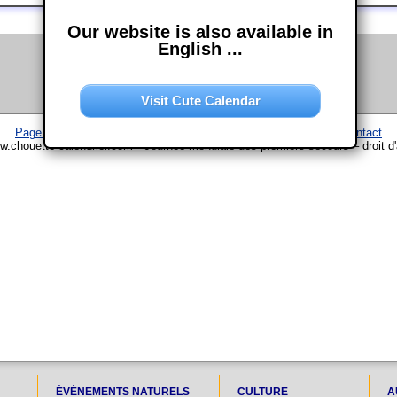
Our website is also available in
English ...
Visit Cute Calendar
Page d'accueil
–
Calendrier
–
Plan du site
–
Mentions légales
–
Contact
w.chouette-calendrier.com • Journée mondiale des premiers secours – droit d
ÉVÉNEMENTS NATURELS
CULTURE
A