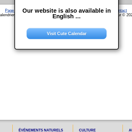
Our website is also available in
Page d'accueil
–
Calendrier
–
Plan du site
–
Mentions légales
–
Contact
alendrier www.chouette-calendrier.com • Fêtes en Chine – droit d'auteur © 20
English ...
Visit Cute Calendar
ÉVÉNEMENTS NATURELS
CULTURE
A