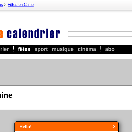
es
>
Fêtes en Chine
rier
fêtes
sport
musique
cinéma
abo
hine
Hello!
X