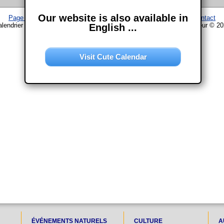
Our website is also available in
Page d'accueil
–
Calendrier
–
Plan du site
–
Mentions légales
–
Contact
lendrier www.chouette-calendrier.com • Fêtes en Suisse – droit d'auteur © 2
English ...
Visit Cute Calendar
ÉVÉNEMENTS NATURELS
CULTURE
A