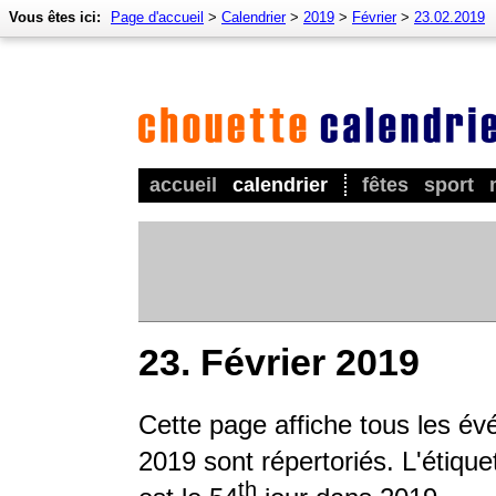
Vous êtes ici:
Page d'accueil
>
Calendrier
>
2019
>
Février
>
23.02.2019
accueil
calendrier
fêtes
sport
23. Février 2019
Cette page affiche tous les é
2019 sont répertoriés. L'étique
th