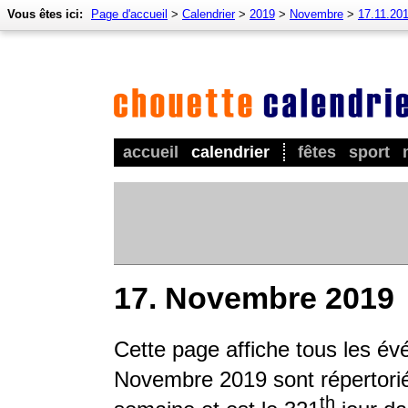
Vous êtes ici:
Page d'accueil
>
Calendrier
>
2019
>
Novembre
>
17.11.20
accueil
calendrier
fêtes
sport
17. Novembre 2019
Cette page affiche tous les é
Novembre 2019 sont répertoriés
th