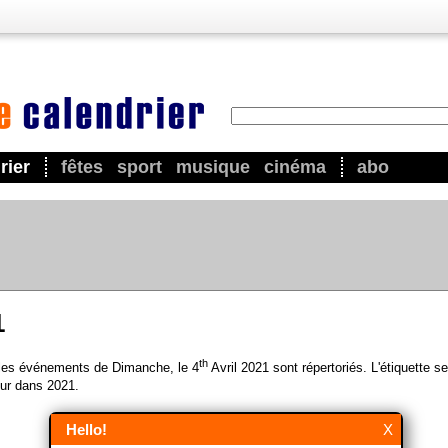
rier
fêtes
sport
musique
cinéma
abo
1
th
 les événements de Dimanche, le 4
Avril 2021 sont répertoriés. L'étiquette s
ur dans 2021.
Hello!
X