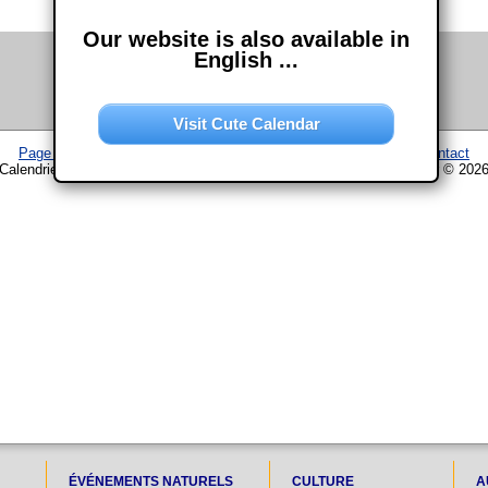
Our website is also available in
English ...
Visit Cute Calendar
Page d'accueil
–
Calendrier
–
Plan du site
–
Mentions légales
–
Contact
Calendrier www.chouette-calendrier.com • 4. Avril 2021 – droit d'auteur © 202
ÉVÉNEMENTS NATURELS
CULTURE
A