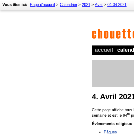
Vous êtes ici:
Page d'accueil
>
Calendrier
>
2021
>
Avril
>
04.04.2021
accueil
calend
4. Avril 202
Cette page affiche tous
th
semaine et est le 94
jo
Événements religieux
Pâques