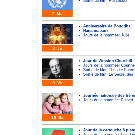
Sortie de film: Possessor
7 Me
Anniversaire de Bouddha
Hana matsuri
Jours de la nommée:
Julie
8 Je
Jour de Winston Churchill
Jours de la nommée:
Courtne
Sortie de film: Thunder Force
Sortie de film: Le Secret des
9 Ve
Journée nationale des frère
Jours de la nommée:
Fulbert
10 Sa
Jour de la cartouche 8 pist
Jours de la nommée:
Leo
,
Lio