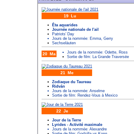
19 Lu
Êta aquarides
Journée nationale de l'ail
Patriots' Day
Jours de la nommée:
Emma
,
Gerry
Sechseläuten
Jours de la nommée:
Odette
,
Ross
20 Ma
Sortie de film: La Grande Traversée
21 Me
Zodiaque du Taureau
Ridván
Jours de la nommée:
Anselme
Sortie de film: Rendez-Vous à Mexico
22 Je
Jour de la Terre
Lyrides - Activité maximale
Jours de la nommée:
Alexandre
Sortie de film: Godzilla vs Kong