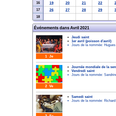
16
19
20
21
22
17
26
27
28
29
18
Événements dans Avril 2021
Jeudi saint
1er avril (poisson d'avril)
Jours de la nommée:
Hugues
1 Je
Journée mondiale de la sens
Vendredi saint
Jours de la nommée:
Sandrin
2 Ve
Samedi saint
Jours de la nommée:
Richard
3 Sa