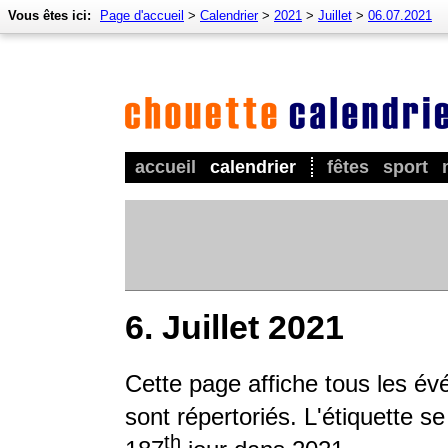
Vous êtes ici:
Page d'accueil
>
Calendrier
>
2021
>
Juillet
>
06.07.2021
accueil
calendrier
fêtes
sport
6. Juillet 2021
Cette page affiche tous les év
sont répertoriés. L'étiquette s
th