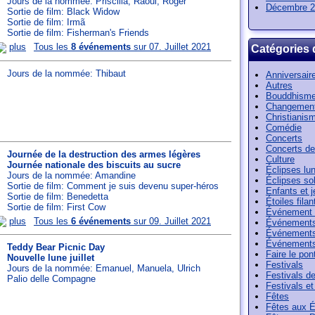
Jours de la nommée:
Priscilla
,
Raoul
,
Roger
Décembre 2
Sortie de film: Black Widow
Sortie de film: Irmã
Sortie de film: Fisherman's Friends
plus
Tous les
8 événements
sur 07. Juillet 2021
Catégories 
Jours de la nommée:
Thibaut
Anniversair
Autres
Bouddhism
Changement
Christianis
Comédie
Concerts
Concerts de
Journée de la destruction des armes légères
Culture
Journée nationale des biscuits au sucre
Éclipses lun
Jours de la nommée:
Amandine
Éclipses sol
Sortie de film: Comment je suis devenu super-héros
Enfants et 
Sortie de film: Benedetta
Étoiles filan
Sortie de film: First Cow
Événement 
plus
Tous les
6 événements
sur 09. Juillet 2021
Événements
Événements
Événements
Teddy Bear Picnic Day
Faire le pon
Nouvelle lune juillet
Festivals
Jours de la nommée:
Emanuel
,
Manuela
,
Ulrich
Festivals de 
Palio delle Compagne
Festivals e
Fêtes
Fêtes aux É