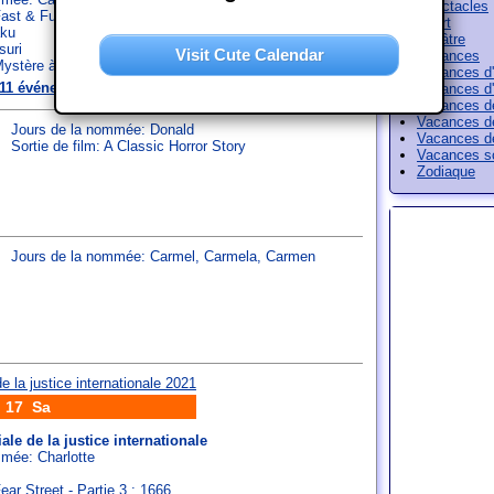
Spectacles
Fast & Furious 9
Sport
aku
Théâtre
suri
Visit Cute Calendar
Vacances
 Mystère à Saint-Tropez
Vacances d'
11 événements
sur 14. Juillet 2021
Vacances d'
Vacances d
Vacances d
Jours de la nommée:
Donald
Vacances d
Sortie de film: A Classic Horror Story
Vacances sc
Zodiaque
Jours de la nommée:
Carmel
,
Carmela
,
Carmen
17 Sa
le de la justice internationale
ommée:
Charlotte
Fear Street - Partie 3 : 1666