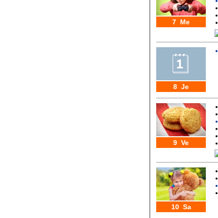
7 Me
8 Je
9 Ve
10 Sa