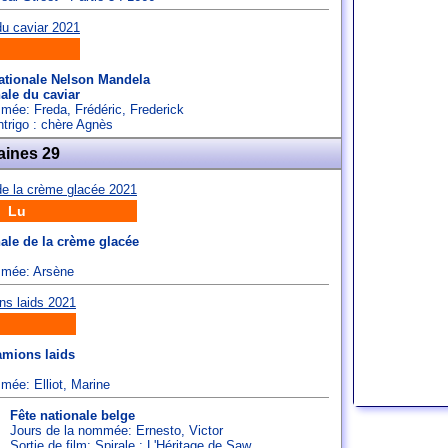
ationale Nelson Mandela
ale du caviar
ommée:
Freda
,
Frédéric
,
Frederick
Intrigo : chère Agnès
aines 29
9 Lu
ale de la crème glacée
ommée:
Arsène
amions laids
ommée:
Elliot
,
Marine
Fête nationale belge
Jours de la nommée:
Ernesto
,
Victor
Sortie de film: Spirale : L'Héritage de Saw