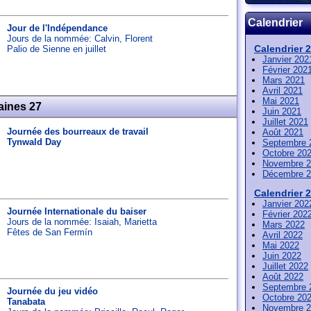
Calendrier
Jour de l'Indépendance
Jours de la nommée:
Calvin
,
Florent
Calendrier 
Palio de Sienne en juillet
Janvier 202
Février 202
Mars 2021
Avril 2021
Mai 2021
aines 27
Juin 2021
Juillet 2021
Journée des bourreaux de travail
Août 2021
Tynwald Day
Septembre 
Octobre 20
Novembre 2
Décembre 2
Calendrier 
Janvier 202
Journée Internationale du baiser
Février 202
Jours de la nommée:
Isaiah
,
Marietta
Mars 2022
Fêtes de San Fermín
Avril 2022
Mai 2022
Juin 2022
Juillet 2022
Août 2022
Septembre 
Journée du jeu vidéo
Octobre 20
Tanabata
Novembre 2