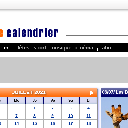
rier
fêtes
sport
musique
cinéma
abo
JUILLET 2021
06/07/ Les 
a
Me
Je
Ve
Sa
Di
1
2
3
4
7
8
9
10
11
3
14
15
16
17
18