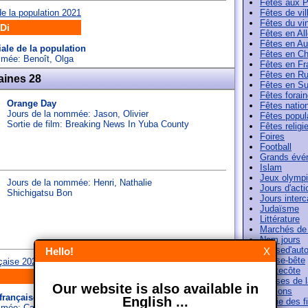
Fêtes aux 
Fêtes de vil
Fêtes du vi
Di
Fêtes en A
Fêtes en Au
ale de la population
Fêtes en Ch
ommée:
Benoît
,
Olga
Fêtes en Fr
Fêtes en Ru
aines 28
Fêtes en Su
Fêtes forai
Orange Day
Fêtes natio
Jours de la nommée:
Jason
,
Olivier
Fêtes popul
Sortie de film: Breaking News In Yuba County
Fêtes religi
Foires
Football
Grands évé
Islam
Jeux olymp
Jours de la nommée:
Henri
,
Nathalie
Jours d'acti
Shichigatsu Bon
Jours interc
Judaïsme
Littérature
Marchés de
Nom jours
Paused'aut
Hello!
X
Pense-bête
Pentecôte
Phases de l
Our website is also available in
Saisons
française
English ...
Sortie des f
ommée:
Camille