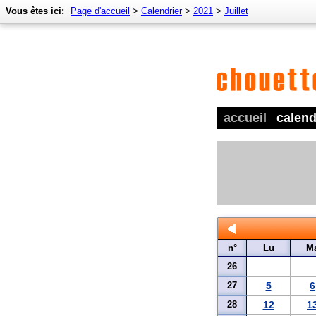
Vous êtes ici:
Page d'accueil
>
Calendrier
>
2021
>
Juillet
accueil
calend
n°
Lu
M
26
27
5
6
28
12
1