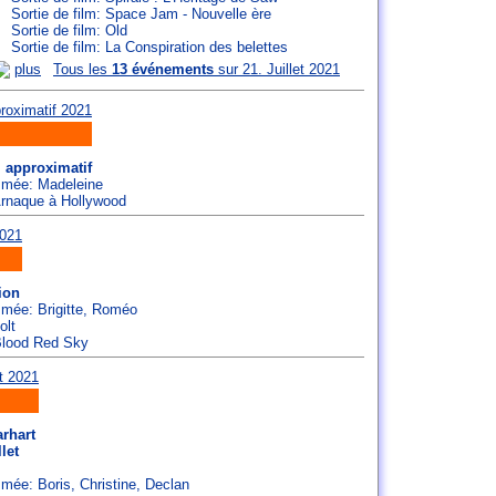
Sortie de film: Space Jam - Nouvelle ère
Sortie de film: Old
Sortie de film: La Conspiration des belettes
plus
Tous les
13 événements
sur 21. Juillet 2021
 approximatif
ommée:
Madeleine
 Arnaque à Hollywood
ion
ommée:
Brigitte
,
Roméo
olt
 Blood Red Sky
rhart
let
ommée:
Boris
,
Christine
,
Declan