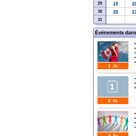
29
19
2
30
26
2
31
Événements dans 
1 Je
2 Ve
3 Sa