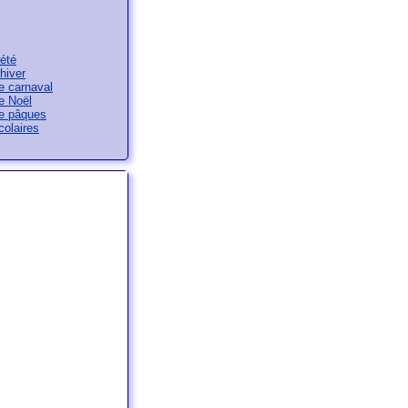
été
hiver
e carnaval
e Noël
e pâques
olaires