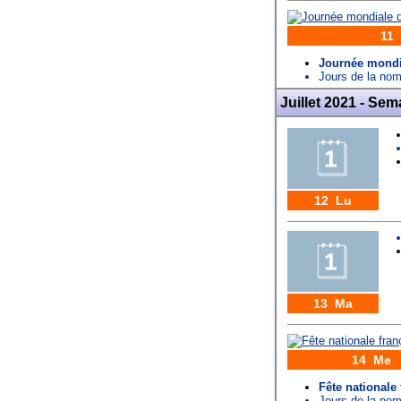
11 
Journée mondi
Jours de la n
Juillet 2021 - Sem
12 Lu
13 Ma
14 Me
Fête nationale 
Jours de la n