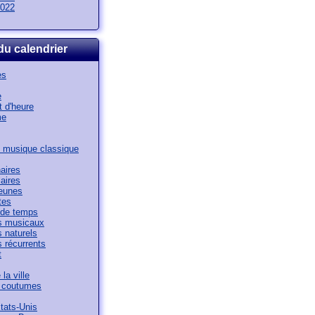
022
du calendrier
es
e
 d'heure
me
 musique classique
aires
aires
jeunes
tes
de temps
 musicaux
 naturels
 récurrents
t
la ville
t coutumes
tats-Unis