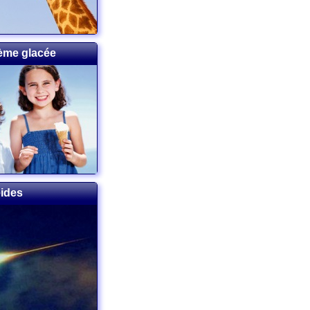
rème glacée
éides