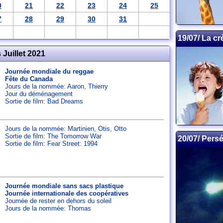
0
21
22
23
24
25
7
28
29
30
31
19/07/ La c
Juillet 2021
Journée mondiale du reggae
Fête du Canada
Jours de la nommée:
Aaron
,
Thierry
Jour du déménagement
Sortie de film: Bad Dreams
Jours de la nommée:
Martinien
,
Otis
,
Otto
Sortie de film: The Tomorrow War
20/07/ Pers
Sortie de film: Fear Street: 1994
Journée mondiale sans sacs plastique
Journée internationale des coopératives
Journée de rester en dehors du soleil
Jours de la nommée:
Thomas