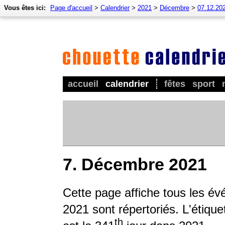
Vous êtes ici:
Page d'accueil
>
Calendrier
>
2021
>
Décembre
>
07.12.20
accueil
calendrier
fêtes
sport
7. Décembre 2021
Cette page affiche tous les év
2021 sont répertoriés. L'étique
th