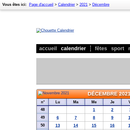
Vous êtes ici:
Page d'accueil
>
Calendrier
>
2021
>
Décembre
accueil
calendrier
fêtes
sport
DÉCEMBRE 202
n°
Lu
Ma
Me
Je
48
1
2
49
6
7
8
9
50
13
14
15
16