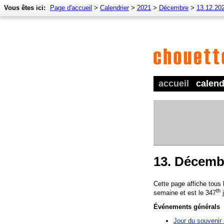
Vous êtes ici:
Page d'accueil
>
Calendrier
>
2021
>
Décembre
>
13.12.20
accueil
calend
13. Décemb
Cette page affiche tous
th
semaine et est le 347
j
Événements générals
Jour du souvenir