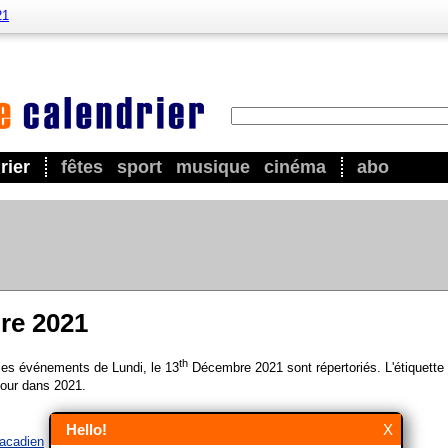
21
rier
fêtes
sport
musique
cinéma
abo
re 2021
th
 les événements de Lundi, le 13
Décembre 2021 sont répertoriés. L'étiquette 
our dans 2021.
Hello!
X
 acadien