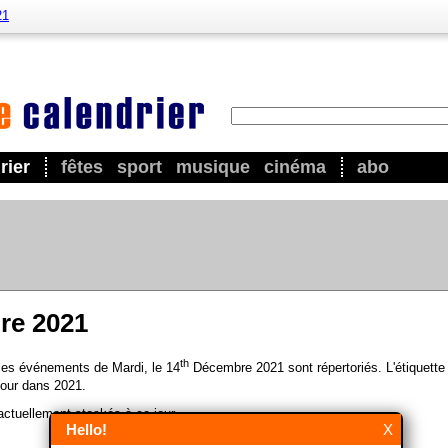
21
rier
fêtes
sport
musique
cinéma
abo
re 2021
th
 les événements de Mardi, le 14
Décembre 2021 sont répertoriés. L'étiquette
our dans 2021.
ctuellement stockés à ce jour.
Hello!
X