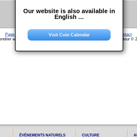
Our website is also available in
English ...
Visit Cute Calendar
Page d'accueil
–
Calendrier
–
Plan du site
–
Mentions légales
–
Contact
endrier www.chouette-calendrier.com • 14. Décembre 2021 – droit d'auteur © 
ÉVÉNEMENTS NATURELS
CULTURE
A