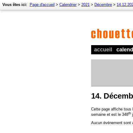
Vous êtes ici:
Page d'accueil
>
Calendrier
>
2021
>
Décembre
>
14.12.20
accueil
calend
14. Décemb
Cette page affiche tous
th
semaine et est le 348
j
Aucun événement sont a