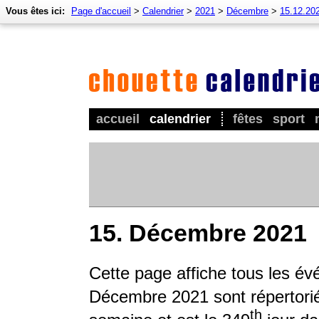
Vous êtes ici:
Page d'accueil
>
Calendrier
>
2021
>
Décembre
>
15.12.20
accueil
calendrier
fêtes
sport
15. Décembre 2021
Cette page affiche tous les é
Décembre 2021 sont répertoriés
th