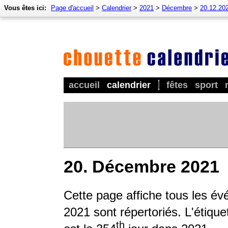
Vous êtes ici:
Page d'accueil
>
Calendrier
>
2021
>
Décembre
>
20.12.20
accueil
calendrier
fêtes
sport
20. Décembre 2021
Cette page affiche tous les év
2021 sont répertoriés. L'étique
th