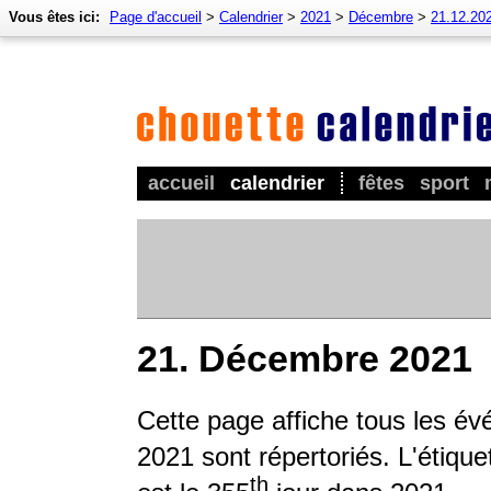
Vous êtes ici:
Page d'accueil
>
Calendrier
>
2021
>
Décembre
>
21.12.20
accueil
calendrier
fêtes
sport
21. Décembre 2021
Cette page affiche tous les é
2021 sont répertoriés. L'étique
th