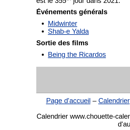
est le 355
jour dans 2021.
Événements générals
Midwinter
Shab-e Yalda
Sortie des films
Being the Ricardos
Page d'accueil
–
Calendrier
Calendrier www.chouette-calen
d'a