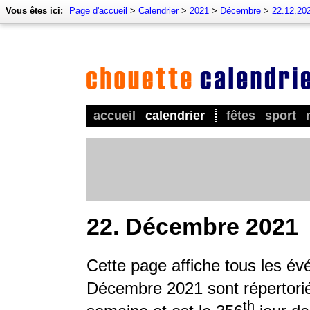
Vous êtes ici:
Page d'accueil
>
Calendrier
>
2021
>
Décembre
>
22.12.20
accueil
calendrier
fêtes
sport
22. Décembre 2021
Cette page affiche tous les é
Décembre 2021 sont répertoriés
th