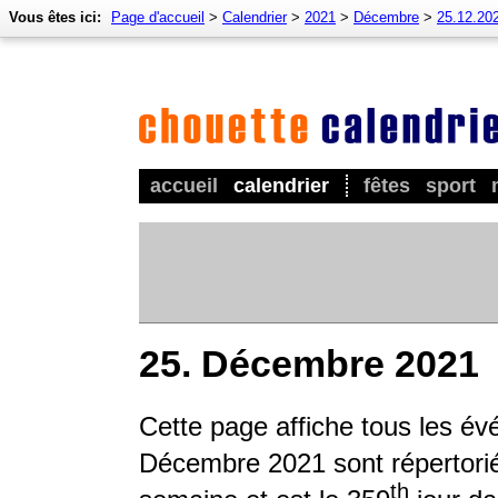
Vous êtes ici:
Page d'accueil
>
Calendrier
>
2021
>
Décembre
>
25.12.20
accueil
calendrier
fêtes
sport
25. Décembre 2021
Cette page affiche tous les é
Décembre 2021 sont répertoriés
th