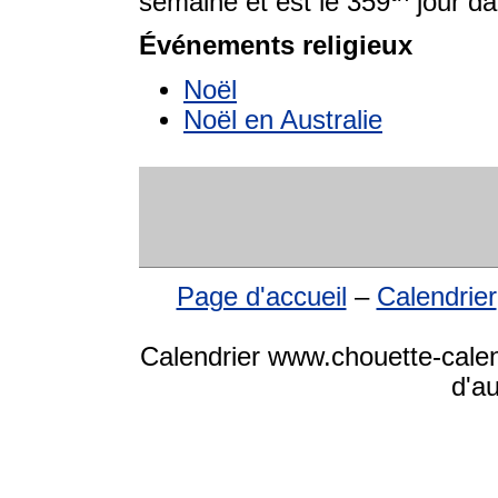
semaine et est le 359
jour da
Événements religieux
Noël
Noël en Australie
Page d'accueil
–
Calendrier
Calendrier www.chouette-calen
d'a