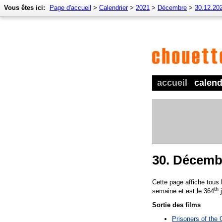
Vous êtes ici:
Page d'accueil
>
Calendrier
>
2021
>
Décembre
>
30.12.20
accueil
calend
30. Décemb
Cette page affiche tous
th
semaine et est le 364
j
Sortie des films
Prisoners of the