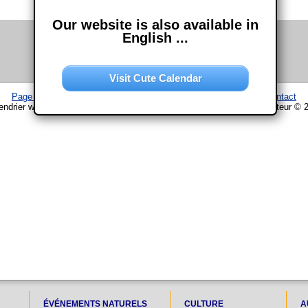
Our website is also available in
English ...
Visit Cute Calendar
Page d'accueil
–
Calendrier
–
Plan du site
–
Mentions légales
–
Contact
endrier www.chouette-calendrier.com • 30. Décembre 2021 – droit d'auteur © 
ÉVÉNEMENTS NATURELS
CULTURE
A