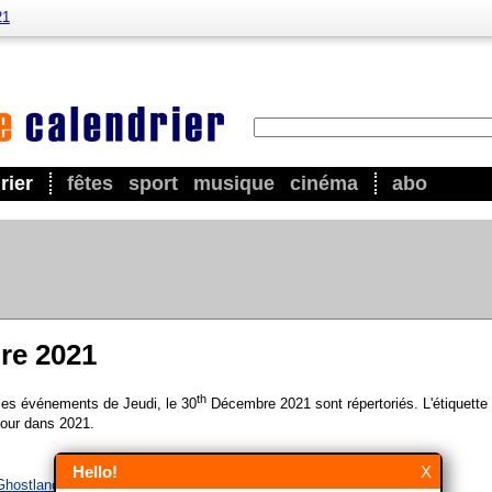
21
rier
fêtes
sport
musique
cinéma
abo
re 2021
th
 les événements de Jeudi, le 30
Décembre 2021 sont répertoriés. L'étiquette 
our dans 2021.
Hello!
X
 Ghostland