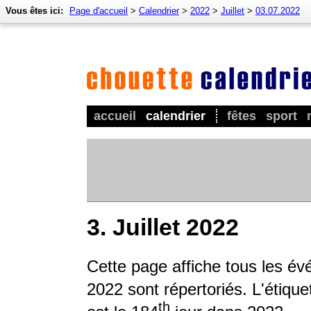
Vous êtes ici:
Page d'accueil
>
Calendrier
>
2022
>
Juillet
>
03.07.2022
accueil
calendrier
fêtes
sport
3. Juillet 2022
Cette page affiche tous les é
2022 sont répertoriés. L'étique
th