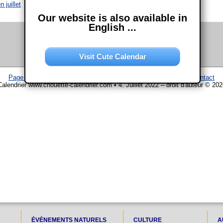
 juillet
Our website is also available in
English ...
Visit Cute Calendar
Page d'accueil
–
Calendrier
–
Plan du site
–
Mentions légales
–
Contact
Calendrier www.chouette-calendrier.com • 4. Juillet 2022 – droit d'auteur © 202
ÉVÉNEMENTS NATURELS
CULTURE
A