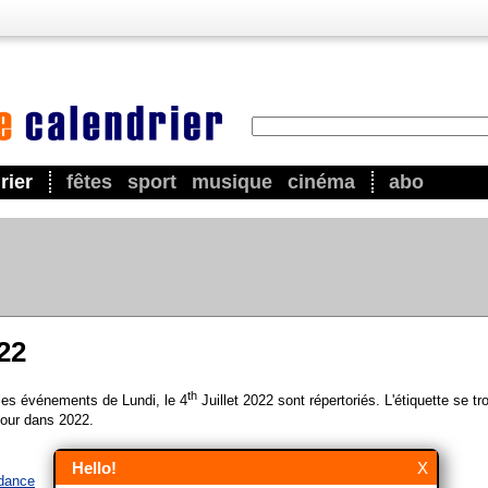
rier
fêtes
sport
musique
cinéma
abo
022
th
 les événements de Lundi, le 4
Juillet 2022 sont répertoriés. L'étiquette se t
our dans 2022.
Hello!
X
ndance