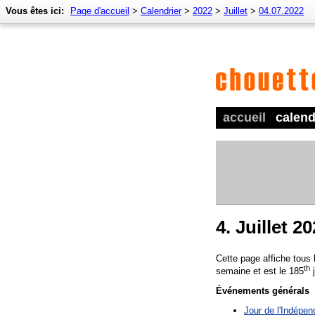
Vous êtes ici:
Page d'accueil
>
Calendrier
>
2022
>
Juillet
>
04.07.2022
accueil
calend
4. Juillet 2
Cette page affiche tous
th
semaine et est le 185
j
Événements générals
Jour de l'Indépe