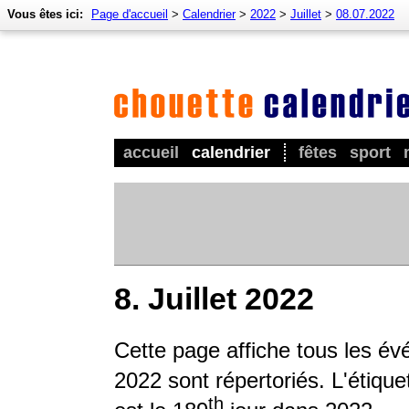
Vous êtes ici:
Page d'accueil
>
Calendrier
>
2022
>
Juillet
>
08.07.2022
accueil
calendrier
fêtes
sport
8. Juillet 2022
Cette page affiche tous les é
2022 sont répertoriés. L'étique
th