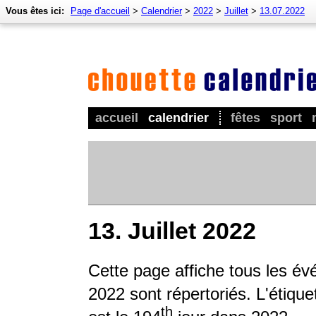
Vous êtes ici:
Page d'accueil
>
Calendrier
>
2022
>
Juillet
>
13.07.2022
accueil
calendrier
fêtes
sport
13. Juillet 2022
Cette page affiche tous les é
2022 sont répertoriés. L'étique
th