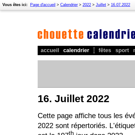
Vous êtes ici:
Page d'accueil
>
Calendrier
>
2022
>
Juillet
>
16.07.2022
accueil
calendrier
fêtes
sport
16. Juillet 2022
Cette page affiche tous les é
2022 sont répertoriés. L'étique
th