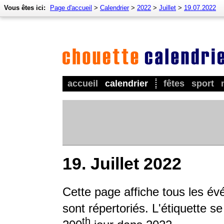
Vous êtes ici:
Page d'accueil
>
Calendrier
>
2022
>
Juillet
>
19.07.2022
accueil
calendrier
fêtes
sport
19. Juillet 2022
Cette page affiche tous les é
sont répertoriés. L'étiquette s
th