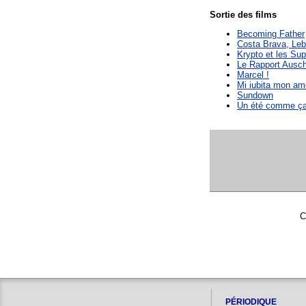
Sortie des films
Becoming Father
Costa Brava, Le
Krypto et les Su
Le Rapport Ausch
Marcel !
Mi iubita mon am
Sundown
Un été comme ç
C
PÉRIODIQUE