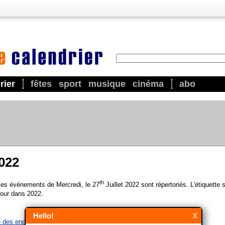
rier
fêtes
sport
musique
cinéma
abo
2022
th
 les événements de Mercredi, le 27
Juillet 2022 sont répertoriés. L'étiquette 
our dans 2022.
Hello!
X
e des endormis