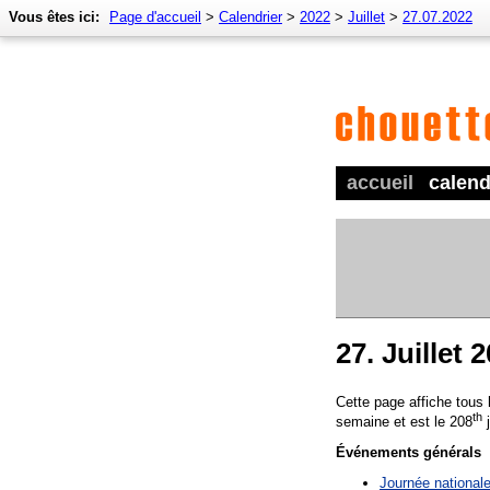
Vous êtes ici:
Page d'accueil
>
Calendrier
>
2022
>
Juillet
>
27.07.2022
accueil
calend
27. Juillet 
Cette page affiche tous
th
semaine et est le 208
j
Événements générals
Journée national