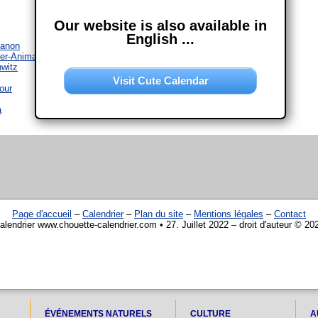
Our website is also available in
English ...
banon
per-Animaux
witz
Visit Cute Calendar
our
a
Page d'accueil
–
Calendrier
–
Plan du site
–
Mentions légales
–
Contact
alendrier www.chouette-calendrier.com • 27. Juillet 2022 – droit d'auteur © 20
ÉVÉNEMENTS NATURELS
CULTURE
A