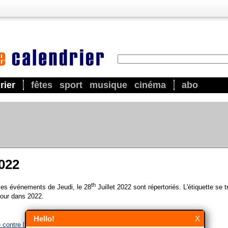
rier
fêtes
sport
musique
cinéma
abo
2022
th
 les événements de Jeudi, le 28
Juillet 2022 sont répertoriés. L'étiquette se 
our dans 2022.
Hello!
X
contre l'hépatite