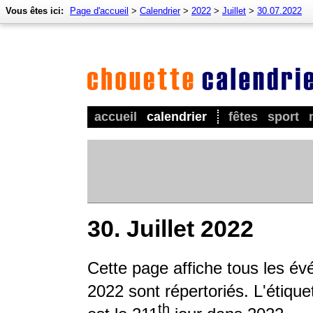
Vous êtes ici:
Page d'accueil
>
Calendrier
>
2022
>
Juillet
>
30.07.2022
accueil
calendrier
fêtes
sport
30. Juillet 2022
Cette page affiche tous les é
2022 sont répertoriés. L'étique
th