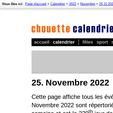
Vous êtes ici:
Page d'accueil
>
Calendrier
>
2022
>
Novembre
>
25.11.20
accueil
calendrier
fêtes
sport
25. Novembre 2022
Cette page affiche tous les é
Novembre 2022 sont répertoriés
th