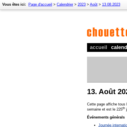
Vous êtes ici:
Page d'accueil
>
Calendrier
>
2023
>
Août
>
13.08.2023
accueil
calend
13. Août 20
Cette page affiche tous
th
semaine et est le 225
j
Événements générals
Journée internat