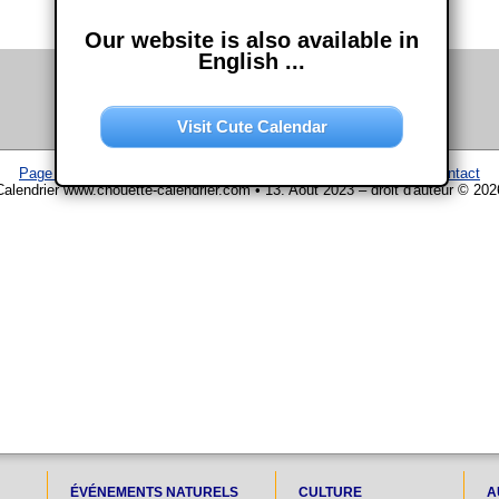
Our website is also available in
English ...
Visit Cute Calendar
Page d'accueil
–
Calendrier
–
Plan du site
–
Mentions légales
–
Contact
Calendrier www.chouette-calendrier.com • 13. Août 2023 – droit d'auteur © 202
ÉVÉNEMENTS NATURELS
CULTURE
A