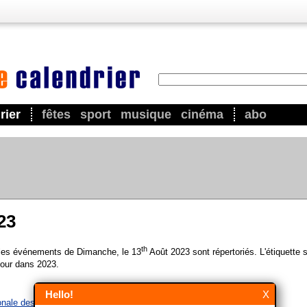
rier
fêtes
sport
musique
cinéma
abo
23
th
 les événements de Dimanche, le 13
Août 2023 sont répertoriés. L'étiquette 
our dans 2023.
Hello!
X
ionale des gauchers