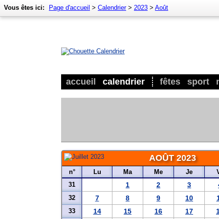
Vous êtes ici:
Page d'accueil
>
Calendrier
>
2023
>
Août
accueil
calendrier
fêtes
sport
AOÛT 2023
n°
Lu
Ma
Me
Je
31
1
2
3
32
7
8
9
10
33
14
15
16
17