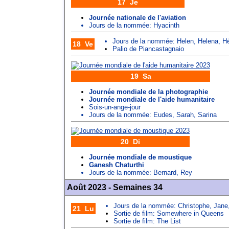
17 Je
Journée nationale de l'aviation
Jours de la nommée:
Hyacinth
Jours de la nommée:
Helen
,
Helena
,
H
18 Ve
Palio de Piancastagnaio
19 Sa
Journée mondiale de la photographie
Journée mondiale de l'aide humanitaire
Sois-un-ange-jour
Jours de la nommée:
Eudes
,
Sarah
,
Sarina
20 Di
Journée mondiale de moustique
Ganesh Chaturthi
Jours de la nommée:
Bernard
,
Rey
Août 2023 - Semaines 34
Jours de la nommée:
Christophe
,
Jane
21 Lu
Sortie de film: Somewhere in Queens
Sortie de film: The List