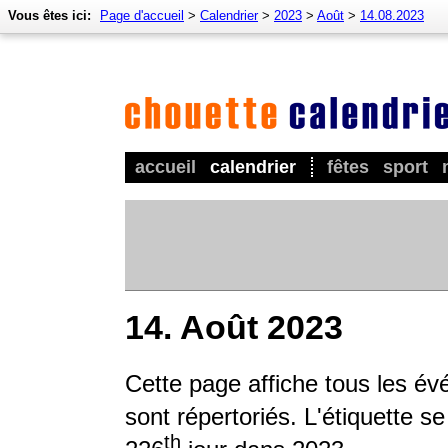
Vous êtes ici:
Page d'accueil
>
Calendrier
>
2023
>
Août
>
14.08.2023
accueil
calendrier
fêtes
sport
14. Août 2023
Cette page affiche tous les év
sont répertoriés. L'étiquette s
th