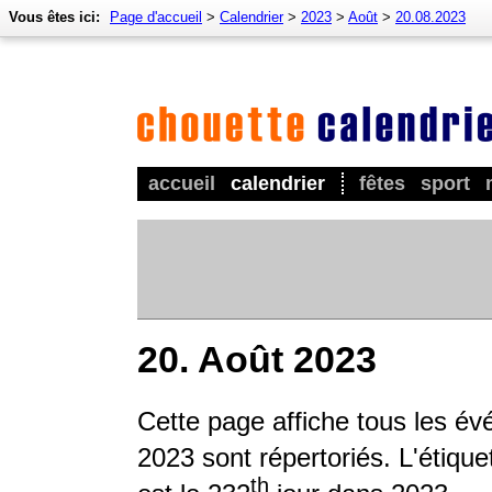
Vous êtes ici:
Page d'accueil
>
Calendrier
>
2023
>
Août
>
20.08.2023
accueil
calendrier
fêtes
sport
20. Août 2023
Cette page affiche tous les é
2023 sont répertoriés. L'étique
th